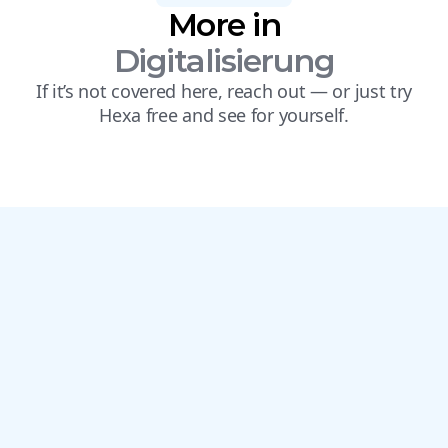
More in
Digitalisierung
If it’s not covered here, reach out — or just try
Hexa free and see for yourself.
Los geht’s
ohne 
Umwege?