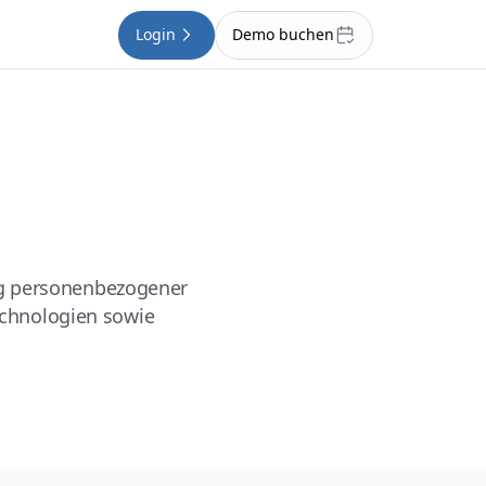
Login
Demo buchen
ng personenbezogener
echnologien sowie